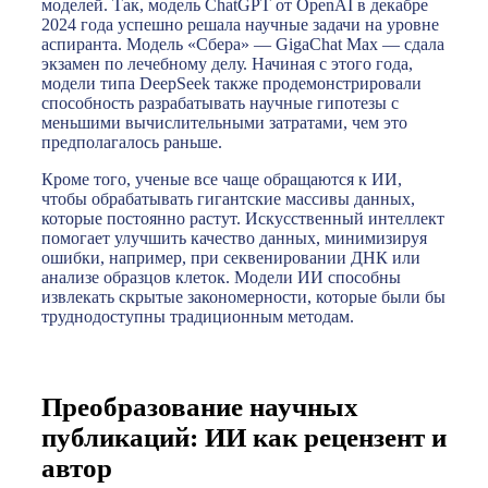
моделей. Так, модель ChatGPT от OpenAI в декабре
2024 года успешно решала научные задачи на уровне
аспиранта. Модель «Сбера» — GigaChat Max — сдала
экзамен по лечебному делу. Начиная с этого года,
модели типа DeepSeek также продемонстрировали
способность разрабатывать научные гипотезы с
меньшими вычислительными затратами, чем это
предполагалось раньше.
Кроме того, ученые все чаще обращаются к ИИ,
чтобы обрабатывать гигантские массивы данных,
которые постоянно растут. Искусственный интеллект
помогает улучшить качество данных, минимизируя
ошибки, например, при секвенировании ДНК или
анализе образцов клеток. Модели ИИ способны
извлекать скрытые закономерности, которые были бы
труднодоступны традиционным методам.
Преобразование научных
публикаций: ИИ как рецензент и
автор