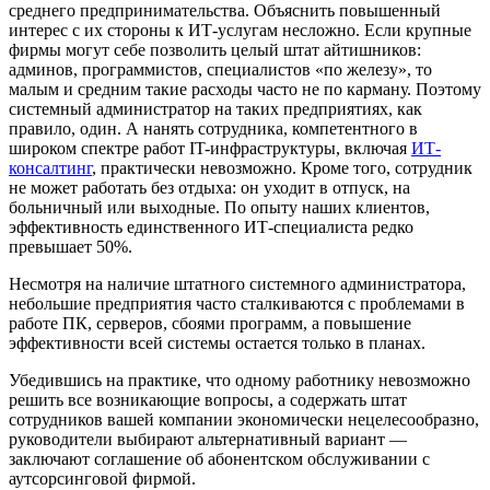
среднего предпринимательства. Объяснить повышенный
интерес с их стороны к ИТ-услугам несложно. Если крупные
фирмы могут себе позволить целый штат айтишников:
админов, программистов, специалистов «по железу», то
малым и средним такие расходы часто не по карману. Поэтому
системный администратор на таких предприятиях, как
правило, один. А нанять сотрудника, компетентного в
широком спектре работ IT-инфраструктуры, включая
ИТ-
консалтинг
, практически невозможно. Кроме того, сотрудник
не может работать без отдыха: он уходит в отпуск, на
больничный или выходные. По опыту наших клиентов,
эффективность единственного ИТ-специалиста редко
превышает 50%.
Несмотря на наличие штатного системного администратора,
небольшие предприятия часто сталкиваются с проблемами в
работе ПК, серверов, сбоями программ, а повышение
эффективности всей системы остается только в планах.
Убедившись на практике, что одному работнику невозможно
решить все возникающие вопросы, а содержать штат
сотрудников вашей компании экономически нецелесообразно,
руководители выбирают альтернативный вариант —
заключают соглашение об абонентском обслуживании с
аутсорсинговой фирмой.