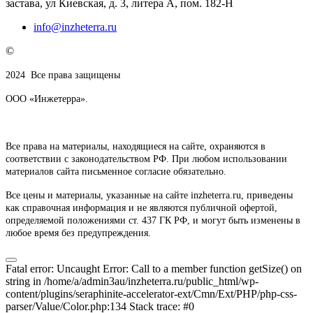
застава, ул Киевская, д. 3, литера А, пом. 182-Н
info@inzheterra.ru
©
2024
Все права защищены
ООО «Инжетерра».
Все права на материалы, находящиеся на сайте, охраняются в
соответствии с законодательством РФ. При любом использовании
материалов сайта письменное согласие обязательно.
Все цены и материалы, указанные на сайте inzheterra.ru, приведены
как справочная информация и не являются публичной офертой,
определяемой положениями ст. 437 ГК РФ, и могут быть изменены в
любое время без предупреждения.
Fatal error: Uncaught Error: Call to a member function getSize() on
string in /home/a/admin3au/inzheterra.ru/public_html/wp-
content/plugins/seraphinite-accelerator-ext/Cmn/Ext/PHP/php-css-
parser/Value/Color.php:134 Stack trace: #0