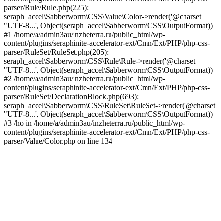
parser/Rule/Rule.php(225):
seraph_accel\Sabberworm\CSS\Value\Color->render('@charset
"UTF-8...', Object(seraph_accel\Sabberworm\CSS\OutputFormat))
#1 /home/a/admin3au/inzheterra.ru/public_html/wp-
content/plugins/seraphinite-accelerator-ext/Cmn/Ext/PHP/php-css-
parser/RuleSet/RuleSet.php(205):
seraph_accel\Sabberworm\CSS\Rule\Rule->render('@charset
"UTF-8...', Object(seraph_accel\Sabberworm\CSS\OutputFormat))
#2 /home/a/admin3au/inzheterra.ru/public_html/wp-
content/plugins/seraphinite-accelerator-ext/Cmn/Ext/PHP/php-css-
parser/RuleSet/DeclarationBlock.php(693):
seraph_accel\Sabberworm\CSS\RuleSet\RuleSet->render('@charset
"UTF-8...', Object(seraph_accel\Sabberworm\CSS\OutputFormat))
#3 /ho in /home/a/admin3au/inzheterra.ru/public_html/wp-
content/plugins/seraphinite-accelerator-ext/Cmn/Ext/PHP/php-css-
parser/Value/Color.php on line 134