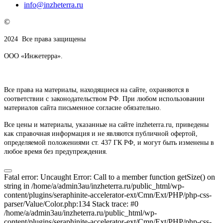
info@inzheterra.ru
©
2024
Все права защищены
ООО «Инжетерра».
Все права на материалы, находящиеся на сайте, охраняются в
соответствии с законодательством РФ. При любом использовании
материалов сайта письменное согласие обязательно.
Все цены и материалы, указанные на сайте inzheterra.ru, приведены
как справочная информация и не являются публичной офертой,
определяемой положениями ст. 437 ГК РФ, и могут быть изменены в
любое время без предупреждения.
Fatal error: Uncaught Error: Call to a member function getSize() on
string in /home/a/admin3au/inzheterra.ru/public_html/wp-
content/plugins/seraphinite-accelerator-ext/Cmn/Ext/PHP/php-css-
parser/Value/Color.php:134 Stack trace: #0
/home/a/admin3au/inzheterra.ru/public_html/wp-
content/plugins/seraphinite-accelerator-ext/Cmn/Ext/PHP/php-css-