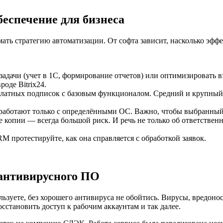
еспечение для бизнеса
ть стратегию автоматизации. От софта зависит, насколько эффе
адачи (учет в 1С, формирование отчетов) или оптимизировать 
оде Bitrix24.
 платных подписок с базовым функционалом. Средний и крупный
 работают только с определёнными ОС. Важно, чтобы выбранный
опии — всегда большой риск. И речь не только об ответственно
 протестируйте, как она справляется с обработкой заявок.
антивирусного ПО
льзуете, без хорошего антивируса не обойтись. Вирусы, вредоно
сстановить доступ к рабочим аккаунтам и так далее.