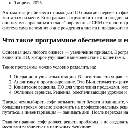
9 апреля, 2025
Автоматизация бизнеса с помощью ПО помогает перевести фоку
топтаться на месте. Если раньше сотрудники тратили полдня 
они начнут справляться за час. Современные CRM не просто хр
система сама напомнит о дне рождения клиента и предложит п
Что такое программное обеспечение и 
Основная цель любого бизнеса — увеличение прибыли. Програ
включить ПО, которое улучшает взаимодействие с клиентами.
Такие программы можно условно разделить на:
Операционную автоматизацию. В логистике это управлени
Аналитику и прогнозирование. Это Bl-инструменты (виз
Клиентские решения. ПО для управления продажами, ма
Облачные сервисы. Решения, обеспечивающие удобное и 
Прежде чем выбирать софт, возьмите лист бумаги и запишите,
большим игрокам опасно экономить на профессиональных решени
путаться, а инвентаризация — занимать дни. После перехода н
Главное правило: софт должен решать проблемы, а не создават
месяцами разбираться в ненужных функциях.