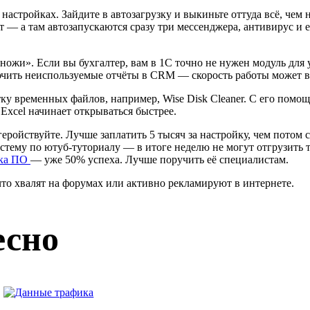
 настройках. Зайдите в автозагрузку и выкиньте оттуда всё, чем 
т — а там автозапускаются сразу три мессенджера, антивирус и 
ожи». Если вы бухгалтер, вам в 1С точно не нужен модуль для
ключить неиспользуемые отчёты в CRM — скорость работы может
тку временных файлов, например, Wise Disk Cleaner. С его помо
Excel начинает открываться быстрее.
еройствуйте. Лучше заплатить 5 тысяч за настройку, чем потом с
му по ютуб-туториалу — в итоге неделю не могут отгрузить тов
вка ПО
— уже 50% успеха. Лучше поручить её специалистам.
 что хвалят на форумах или активно рекламируют в интернете.
есно