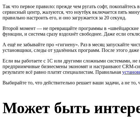
Так что первое правило: прежде чем ругать софт, покопайтесь в
сервисный центр, жалуются, что ноутбук включается пять мину
правильно настроить его, и оно загружается за 20 секунд.
Второй момент — не превращайте программы в «швейцарские н
функции, и система сразу вздохнёт свободнее. Даже если от
А ещё не забывайте про «гигиену». Раз в месяц запускайте чис
установщики, следы от удалённых программ. После этого даже 
Если вы работаете с 1С или другими сложными системами, не г
предприимчивые бизнесмены экономят и настраивают CRM-систе
результате всё равно платят специалистам. Правильная
устано
Выбирайте то, что действительно решает ваши задачи, а не то,
Может быть интер