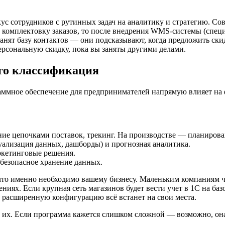
с сотрудников с рутинных задач на аналитику и стратегию. Со
на комплектовку заказов, то после внедрения WMS-системы (сп
анят базу контактов — они подсказывают, когда предложить ски
ерсональную скидку, пока вы заняты другими делами.
его классификация
ммное обеспечение для предпринимателей напрямую влияет на ф
е цепочками поставок, трекинг. На производстве — планирован
уализация данных, дашборды) и прогнозная аналитика.
ркетинговые решения.
безопасное хранение данных.
 что именно необходимо вашему бизнесу. Маленьким компаниям 
ях. Если крупная сеть магазинов будет вести учет в 1С на базов
а расширенную конфигурацию всё встанет на свои места.
ь их. Если программа кажется слишком сложной — возможно, она 