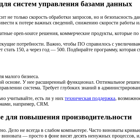
для систем управления базами данных
ит не только скорость обработки запросов, но и безопасность 
вести к потере важных сведений, снижению скорости работы и
атные open-source решения, коммерческие продукты, которые п
текущие потребности. Важно, чтобы ПО справилось с увеличиваю
ет стать 150, а через год — 500. Подбирайте программу, которая
я малого бизнеса.
еской основе. У нее расширенный функционал. Оптимальное реше
управлении система. Требует глубоких знаний в администрирова
но учитывайте, есть ли у них
техническая поддержка
, возможно
аммами, например, CRM.
ие для повышения производительности
но. Дело не всегда в слабом компьютере. Часто виноваты кривы
е виновата — просто в фоне висят десять ненужных процессов, 