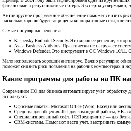
Пример: В 2024 году была зафиксирована одна из крупнейших 
финансовые и репутационные потери. Эксперты утверждают, 
Антивирусное программное обеспечение поможет снизить риск
насколько хорошо будут защищены корпоративные сети, клиен
Самые популярные решения:
Kaspersky Endpoint Security. Это хорошее решение, котор
Avast Business Antivirus. Практически не нагружает сис
Windows Defender. Это инструмент в ОС Windows 10/11. 
Мало использовать хороший антивирус. Важно регулярно обнов
поможет снизить риск появления на рабочих компьютерах и но
Какие программы для работы на ПК на
Современное ПО для бизнеса автоматизирует учёт, обработку д
используют:
Офисные пакеты. Microsoft Office (Word, Excel) или беспл
Средства для общения. Jitsi для командной работы, VK-з
Специализированный софт. 1С:Предприятие — для бухгал
CRM-системы. Помогают вести учёт, выстраивать коммуни