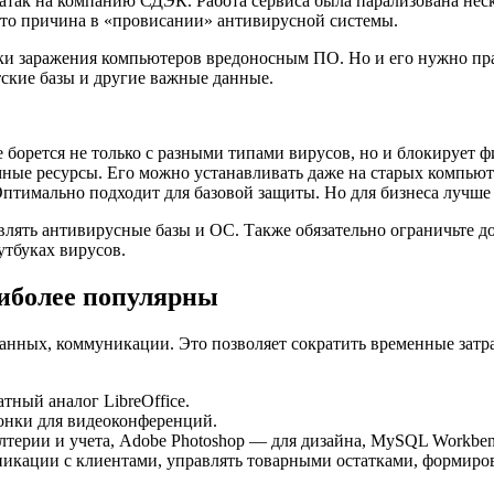
атак на компанию СДЭК. Работа сервиса была парализована неск
что причина в «провисании» антивирусной системы.
и заражения компьютеров вредоносным ПО. Но и его нужно пра
тские базы и другие важные данные.
ое борется не только с разными типами вирусов, но и блокирует 
темные ресурсы. Его можно устанавливать даже на старых компьют
Оптимально подходит для базовой защиты. Но для бизнеса лучш
лять антивирусные базы и ОС. Также обязательно ограничьте до
утбуках вирусов.
иболее популярны
анных, коммуникации. Это позволяет сократить временные затра
атный аналог LibreOffice.
вонки для видеоконференций.
терии и учета, Adobe Photoshop — для дизайна, MySQL Workben
кации с клиентами, управлять товарными остатками, формироват